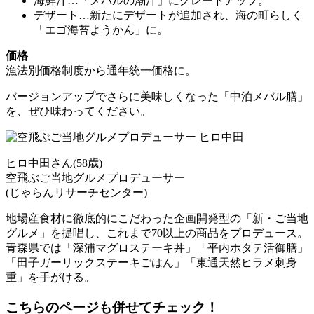
海鮮汁…「メバルの潮汁」にグレードアップ。
デザート…新たにデザートが追加され、海の町らしく
「エゴ海苔ようかん」に。
価格
漁法別価格制度から通年統一価格に。
バージョンアップでさらに美味しくなった「中泊メバル膳」
を、ぜひ味わってください。
ヒロ中田さん(58歳)
空飛ぶご当地グルメプロデューサー
(じゃらんリサーチセンター)
地場産食材に徹底的にこだわった企画開発型の「新・ご当地
グルメ」を提唱し、これまで70以上の商品をプロデュース。
青森県では「深浦マグロステーキ丼」「平内ホタテ活御膳」
「田子ガーリックステーキごはん」「東通天然ヒラメ刺身
重」を手がける。
こちらのページも併せてチェック！