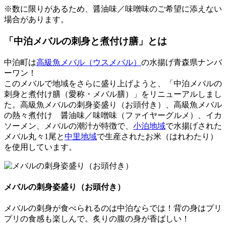
※数に限りがあるため、醤油味／味噌味のご希望に添えない
場合があります。
「中泊メバルの刺身と煮付け膳」とは
中泊町は
高級魚メバル（ウスメバル）
の水揚げ青森県ナンバ
ーワン！
このメバルで地域をさらに盛り上げようと、「中泊メバルの
刺身と煮付け膳（愛称・メバル膳）」をリニューアルしまし
た。高級魚メバルの刺身姿盛り（お頭付き）、高級魚メバル
の熱々煮付け 醤油味／味噌味（ファイヤーグルメ）、イカ
ソーメン、メバルの潮汁が特徴で、
小泊地域
で水揚げされた
メバル丸々1尾と
中里地域
で生産されたお米（はれわたり）
を使用しています。
メバルの刺身姿盛り（お頭付き）
メバルの刺身が食べられるのは中泊ならでは！背の身はプリ
プリの食感も楽しんで。炙りの腹の身が香ばしい！