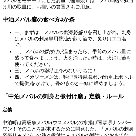
メバルをモチーフにしたお皿（備前焼）は、メバル熱々煮付
け用の取皿に。お揃いの箸置きもご用意。
中泊メバル膳の食べ方
4
か条
一、まずは、
メバルの刺身姿盛り
を召し上がれ。刺身
はメバルの刺身専用醤油か煎り酒で、炙りはエゴ塩
で。
二、
メバルの煮付け
が温まったら、手前のメバル皿に
盛って食べましょう。火を消したい時は、火消し蓋を
使ってください。
三、
メバルの潮汁
は冷めないうちに！
四、
イカソーメン
は、料理長特製塩ポン酢(卓上ボトル
で提供)をかけて、
香のもの
と一緒に締めましょう。
「中泊メバルの刺身と煮付け膳」定義・ルール
定義
中泊町は高級魚メバル(ウスメバル)の水揚げ青森県ナンバー
ワン！そのことを訴求するために開発した、「メバルの刺身
姿盛り＋メバルの熱々煮付け＋メバルの潮汁」のおもてなし