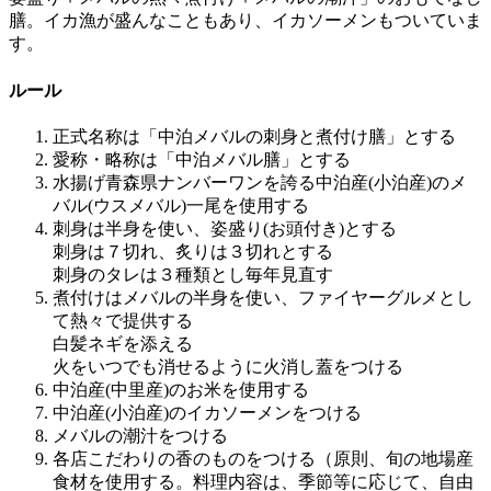
膳。イカ漁が盛んなこともあり、イカソーメンもついていま
す。
ルール
正式名称は「中泊メバルの刺身と煮付け膳」とする
愛称・略称は「中泊メバル膳」とする
水揚げ青森県ナンバーワンを誇る中泊産(小泊産)のメ
バル(ウスメバル)一尾を使用する
刺身は半身を使い、姿盛り(お頭付き)とする
刺身は７切れ、炙りは３切れとする
刺身のタレは３種類とし毎年見直す
煮付けはメバルの半身を使い、ファイヤーグルメとし
て熱々で提供する
白髪ネギを添える
火をいつでも消せるように火消し蓋をつける
中泊産(中里産)のお米を使用する
中泊産(小泊産)のイカソーメンをつける
メバルの潮汁をつける
各店こだわりの香のものをつける（原則、旬の地場産
食材を使用する。料理内容は、季節等に応じて、自由