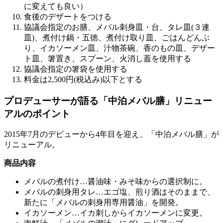
に変えても良い）
食後のデザートをつける
協議会指定のお膳、メバル刺身皿・台、タレ皿(３連
皿)、煮付け鍋・五徳、煮付け取り皿、ごはんどんぶ
り、イカソーメン皿、汁物茶碗、香のもの皿、デザー
ト皿、箸置き、スプーン、火消し蓋を使用する
協議会指定の箸袋を使用する
料金は2,500円(税込み)以下とする
プロデューサーが語る「中泊メバル膳」リニュー
アルのポイント
2015年7月のデビューから4年目を迎え、「中泊メバル膳」が
リニューアル。
商品内容
メバルの煮付け…醤油味・みそ味からの選択制に。
メバルの刺身用タレ…エゴ塩、煎り酒はそのままで、
新たに「メバルの刺身用専用醤油」を開発。
イカソーメン…イカ刺しからイカソーメンに変更。